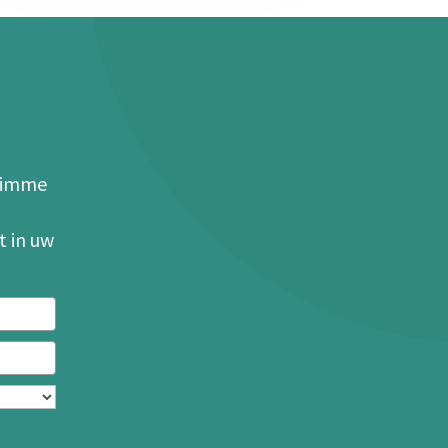
slimme
t in uw