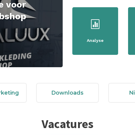
e voor
ebshop

Analyse
rketing
Downloads
N
Vacatures