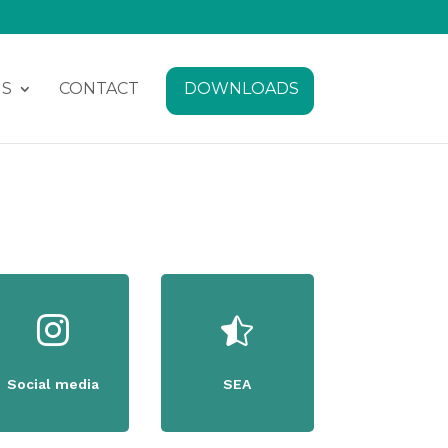
NS
CONTACT
DOWNLOADS


Social media
SEA