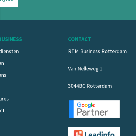
BUSINESS
CONTACT
diensten
RTM Business Rotterdam
en
Van Nelleweg 1
ons
3044BC Rotterdam
ures
ct