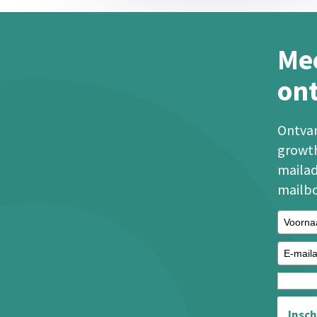
Mee
on
Ontvan
growth
mailad
mailb
Insch