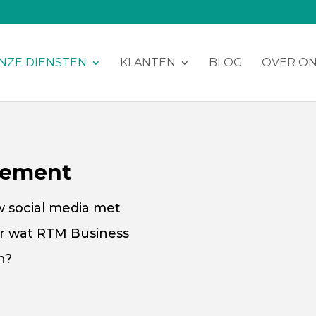
NZE DIENSTEN
KLANTEN
BLOG
OVER O
gement
w social media met
ar wat RTM Business
n?