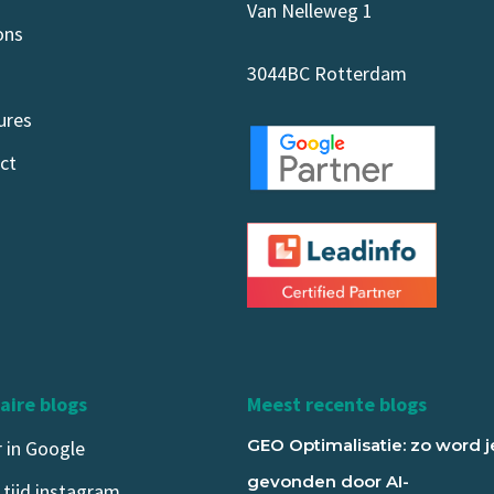
Van Nelleweg 1
ons
3044BC Rotterdam
ures
ct
aire blogs
Meest recente blogs
GEO Optimalisatie: zo word j
 in Google
gevonden door AI-
 tijd instagram