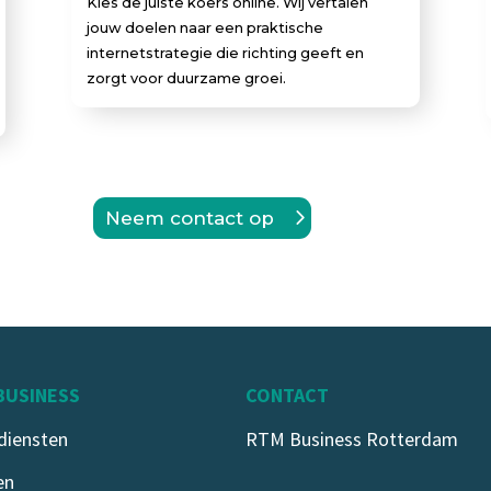
Kies de juiste koers online. Wij vertalen
jouw doelen naar een praktische
internetstrategie die richting geeft en
zorgt voor duurzame groei.
Neem contact op
BUSINESS
CONTACT
diensten
RTM Business Rotterdam
en