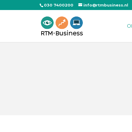
030 7400200
info@rtmbusiness.nl
O