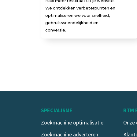
Haal meer resultaat uit je website.
We ontdekken verbeterpunten en
optimaliseren we voor snelheid,
gebruiksvriendelijkheid en
conversie.
SPECIALISME
RTM 
Zoekmachine optimalisatie
Onze 
Zoekmachine adverteren
Klant