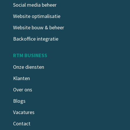
5 redenen waarom consistentie in marketing
Social media beheer
belangrijk is
jan 5, 2026
|
Strategie
Website optimalisatie
5 redenen waarom consistentie in
Website bouw & beheer
marketing belangrijk is Wie marketing
Backoffice integratie
consistent uitvoert, groeit...
RTM BUSINESS
LEES MEER
Onze diensten
Klanten
Over ons
Blogs
Vacatures
Contact