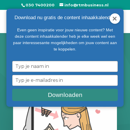
030 7400200
info@rtmbusiness.nl
Download nu gratis de content inhaakkalender!
Even geen inspiratie voor jouw nieuwe content? Met
deze content inhaakkalender heb je elke week wel een
paar interessesante mogelijkheden om jouw content aan
te koppelen.
Online trends: vergroot
Typ
de omzet van uw eigen
je
naam
Typ
webshop!
in
je
e-
Downloaden
mailadres
in