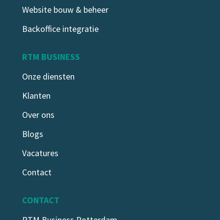
Website bouw & beheer
Zo maak je je website vindbaar in Google
Backoffice integratie
én AI-zoekomgevingen Technische SEO is
al jaren de basis...
RTM BUSINESS
LEES MEER
Onze diensten
Klanten
Over ons
Blogs
Vacatures
Contact
CONTACT
RTM Business Rotterdam