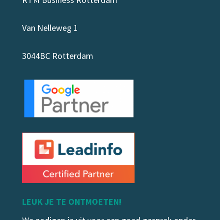
GEO content formats
Van Nelleweg 1
mrt 4, 2026
|
Zoekmachine optimalisatie
GEO content formats die het vaakst
3044BC Rotterdam
geciteerd worden: waarom definities
winnen Wie Generative...
LEES MEER
LEUK JE TE ONTMOETEN!